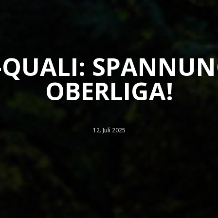
-QUALI: SPANNUN
OBERLIGA!
12. Juli 2025