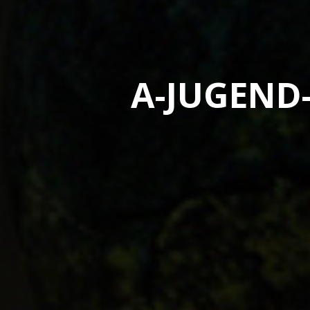
A-JUGEND