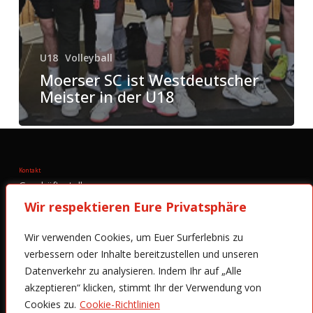
U18
Volleyball
Moerser SC ist Westdeutscher
Meister in der U18
Kontakt
Geschäftsstelle:
Moerser Sportclub 1985 e.V.
Wir respektieren Eure Privatsphäre
Zwickauer Str. 23 - 47443 Moers
Wir verwenden Cookies, um Euer Surferlebnis zu
Tel.:
+49 (0) 2841-6004756
verbessern oder Inhalte bereitzustellen und unseren
Email:
info@moerser-sportclub.de
Datenverkehr zu analysieren. Indem Ihr auf „Alle
akzeptieren“ klicken, stimmt Ihr der Verwendung von
Öffnungszeiten:
Cookies zu.
Cookie-Richtlinien
Montag, Mittwoch und Freitag von 10 bis 13 Uhr.