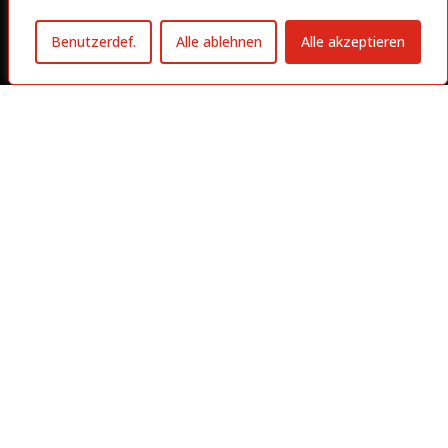
Benutzerdef.
Alle ablehnen
Alle akzeptieren
Social-Media
Facebook
Instagram
TikTok
YouTube
Rechtliches
Datenschutzerklärung
Impressum