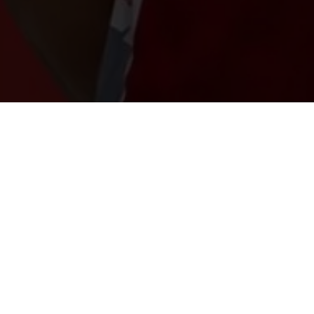
Mit dem italienischen Zuspieler Luca Scrollavez