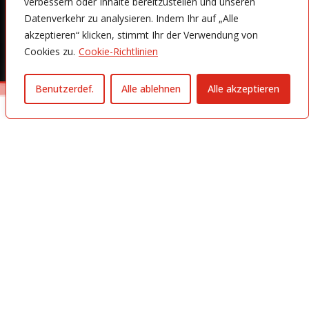
verbessern oder Inhalte bereitzustellen und unseren
Datenverkehr zu analysieren. Indem Ihr auf „Alle
akzeptieren“ klicken, stimmt Ihr der Verwendung von
Cookies zu.
Cookie-Richtlinien
Benutzerdef.
Alle ablehnen
Alle akzeptieren
Der Moerser SC steht am kommenden Samstag um
19.30 Uhr im Enni Sportpark Rheinkamp vor einem
wichtigen Heimspiel im Kampf um den
Klassenerhalt. Mit der zweiten Mannschaft der TSV
Giesen Grizzlys reist ein direkter Konkurrent aus
dem Tabellenkeller an. Nach der Niederlage in
Neustrelitz ist der MSC auf den letzten
Tabellenplatz abgerutscht und benötigt dringend
Punkte, um sich wieder aus dieser Position zu
befreien. Die Begegnung gegen den Tabellenelften
mit aktuell sechs Zählern hat daher für beide
Mannschaften eine enorme Bedeutung.