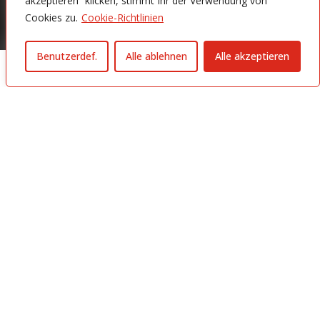
akzeptieren“ klicken, stimmt Ihr der Verwendung von
Cookies zu.
Cookie-Richtlinien
Benutzerdef.
Alle ablehnen
Alle akzeptieren
Trotz einiger Ausfälle hat der Moerser SC sein
Heimspiel gegen den Meckenheimer SV souverän
mit 3:0 (25:22, 25:20, 25:17) gewonnen und damit den
zweiten Platz, und damit den Relegationsplatz in der
Dritten Liga West gesichert. Vor gut 500
Zuschauern im voll besetzten Enni Sportpark zeigte
das Team eine insgesamt konzentrierte Leistung
und ließ den Gästen kaum eine Chance.
Notbesetzung in der Mitte – 16-Jähriger gibt
Dritttliga-Debüt
Die Voraussetzungen für die Partie waren alles
andere als optimal. Niklas Pfersdorf (Außenangriff)
fiel krankheitsbedingt aus, und in der Mitte standen
Tim Ihde und Luis Bartsch nicht zur Verfügung.
Doch der MSC bewies einmal mehr, dass er auch in