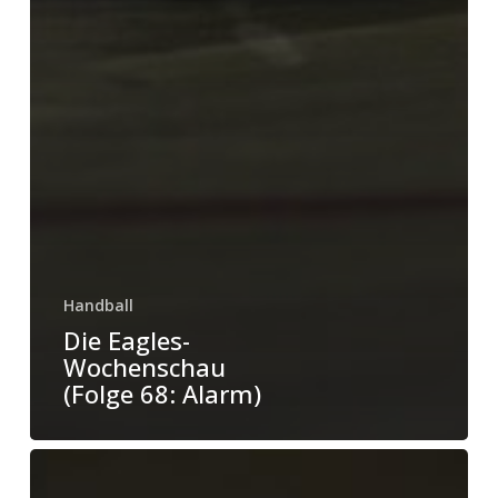
Handball
Die Eagles-
Wochenschau
(Folge 68: Alarm)
A-
und