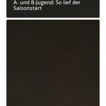
A- und B-Jugend: So lief der
Saisonstart
Die
Eagles-
Wochenschau
(Folge
67:
Auftrieb)