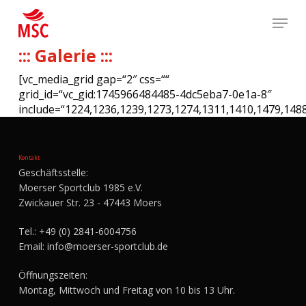
Skip
Menu
to
main
content
::: Galerie :::
[vc_media_grid gap=“2″ css=““
grid_id=“vc_gid:1745966484485-4dc5eba7-0e1a-8″
include=“1224,1236,1239,1273,1274,1311,1410,1479,1488
Kontakt
Geschäftsstelle:
Moerser Sportclub 1985 e.V.
Zwickauer Str. 23 - 47443 Moers
Tel.:
+49 (0) 2841-6004756
Email:
info@moerser-sportclub.de
Öffnungszeiten:
Montag, Mittwoch und Freitag von 10 bis 13 Uhr.