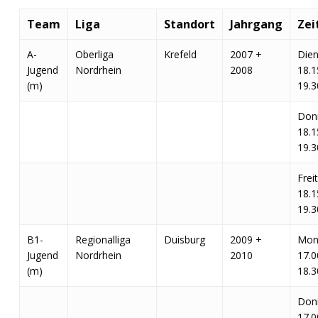
Team
Liga
Standort
Jahrgang
Zei
A-
Oberliga
Krefeld
2007 +
Dien
Jugend
Nordrhein
2008
18.1
(m)
19.3
Don
18.1
19.3
Frei
18.1
19.3
B1-
Regionalliga
Duisburg
2009 +
Mon
Jugend
Nordrhein
2010
17.0
(m)
18.3
Don
17.0