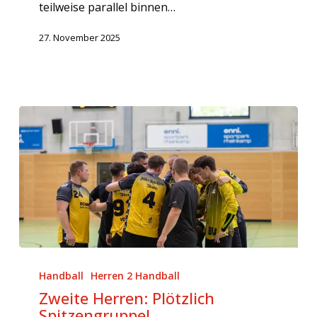
teilweise parallel binnen…
27. November 2025
Zweite
Herren:
Handball
Herren 2 Handball
Plötzlich
Zweite Herren: Plötzlich
Spitzengruppe!
Spitzengruppe!