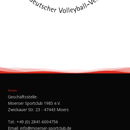
Kontakt
Geschäftsstelle:
Moerser Sportclub 1985 e.V.
Zwickauer Str. 23 - 47443 Moers
Tel.:
+49 (0) 2841-6004756
Email:
info@moerser-sportclub.de