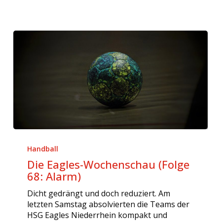
Die
Eagles-
Handball
Wochenschau
Die Eagles-Wochenschau (Folge
(Folge
68: Alarm)
68:
Alarm)
Dicht gedrängt und doch reduziert. Am
letzten Samstag absolvierten die Teams der
HSG Eagles Niederrhein kompakt und