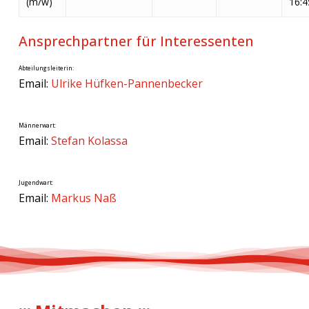
(m/w)
16:4
Ansprechpartner für Interessenten
Abteilungsleiterin:
Email:
Ulrike Hüfken-Pannenbecker
Männerwart:
Email:
Stefan Kolassa
Jugendwart:
Email:
Markus Naß