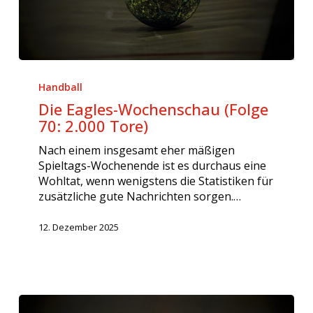
Die
Eagles-
Handball
Wochenschau
Die Eagles-Wochenschau (Folge
(Folge
70: 2.000 Tore)
70:
2.000
Nach einem insgesamt eher mäßigen
Tore)
Spieltags-Wochenende ist es durchaus eine
Wohltat, wenn wenigstens die Statistiken für
zusätzliche gute Nachrichten sorgen.…
12. Dezember 2025