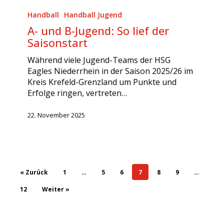
A-
und
Handball
Handball Jugend
B-
A- und B-Jugend: So lief der
Jugend:
Saisonstart
So
lief
Während viele Jugend-Teams der HSG
der
Eagles Niederrhein in der Saison 2025/26 im
Saisonstart
Kreis Krefeld-Grenzland um Punkte und
Erfolge ringen, vertreten…
22. November 2025
« Zurück
1
…
5
6
7
8
9
…
12
Weiter »