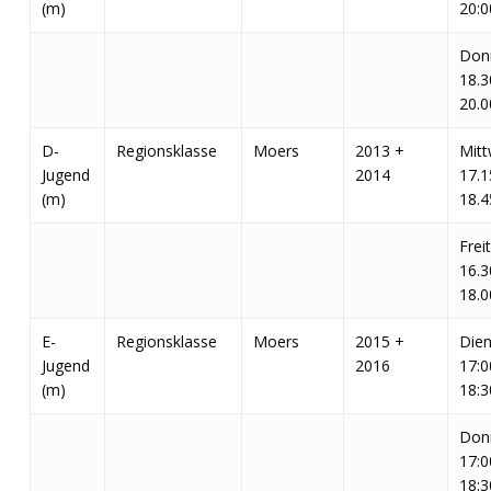
(m)
20:0
Don
18.3
20.0
D-
Regionsklasse
Moers
2013 +
Mit
Jugend
2014
17.1
(m)
18.4
Frei
16.3
18.0
E-
Regionsklasse
Moers
2015 +
Dien
Jugend
2016
17:0
(m)
18:3
Don
17:0
18:3