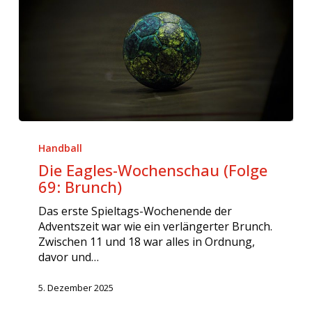
Die
Eagles-
Handball
Wochenschau
Die Eagles-Wochenschau (Folge
(Folge
69: Brunch)
69:
Brunch)
Das erste Spieltags-Wochenende der
Adventszeit war wie ein verlängerter Brunch.
Zwischen 11 und 18 war alles in Ordnung,
davor und…
5. Dezember 2025